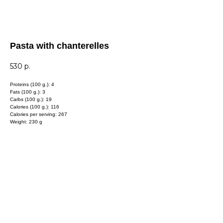
Pasta with chanterelles
530
р.
Proteins (100 g.): 4
Fats (100 g.): 3
Carbs (100 g.): 19
Calories (100 g.): 116
Calories per serving: 267
Weight: 230 g