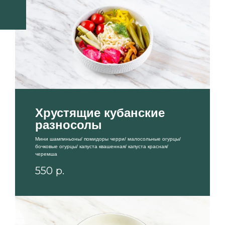
Хрустящие кубанские
разносолы
Мини шампиньоны/ помидоры черри/ малосольные огурцы/
бочковые огурцы/ капуста квашенная/ капуста красная/
черемша
550
р.